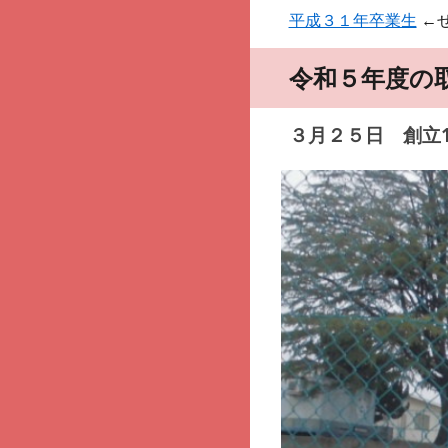
平成３１年卒業生
←
令和５年度の
３
月
２５日 創立