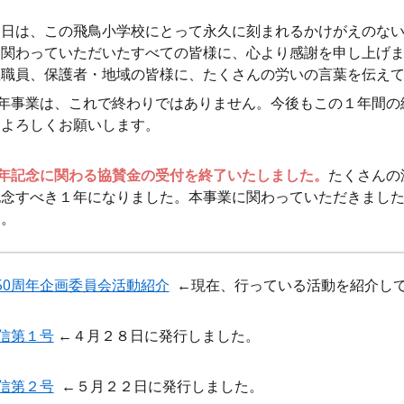
は、この飛鳥小学校にとって永久に刻まれるかけがえのない１
に関わっていただいたすべての皆様に、心より感謝を申し上げ
教職員、保護者・地域の皆様に、たくさんの労いの言葉を伝え
年事業は、これで終わりではありません。今後もこの１年間の
、よろしくお願いします。
周年記念に関わる協賛金の受付を終了いたしました。
たくさんの
記念すべき１年になりました。本事業に関わっていただきまし
た。
50周年企画委員会活動紹介
←現在、行っている活動を紹介して
信
第１号
←４月２８日に発行しました。
通信第２号
←
５
月２
２
日に発行しました。