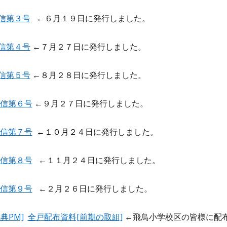
通信第３号
←
６
月
１９
日に発行しました。
通信第４号
←７月２７日に発行しました。
通信第５号
←８月２８日に発行しました。
通信第６号
←
９
月２
７
日に発行しました。
通信第７号
←
１０
月２
４
日に発行しました。
通信第８号
←１
１
月２
４
日に発行しました。
通信第９号
←
２
月２
６
日に発行しました。
典PM]
全戸配布資料[前期の取組]
←
飛鳥小学校区の皆様に配